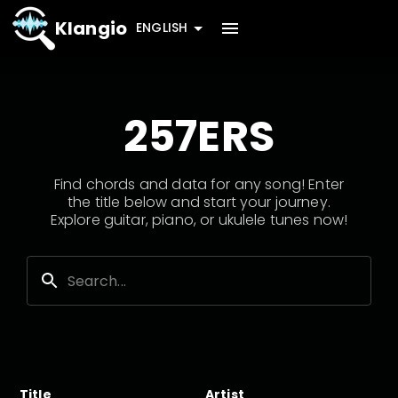
Klangio
ENGLISH
257ERS
Find chords and data for any song! Enter
the title below and start your journey.
Explore guitar, piano, or ukulele tunes now!
Title
Artist