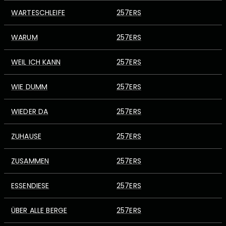
WARTESCHLEIFE
257ERS
WARUM
257ERS
WEIL ICH KANN
257ERS
WIE DUMM
257ERS
WIEDER DA
257ERS
ZUHAUSE
257ERS
ZUSAMMEN
257ERS
ESSENDIESE
257ERS
ÜBER ALLE BERGE
257ERS