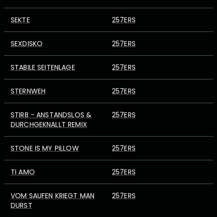
SEKTE
257ERS
SEXDISKO
257ERS
STABILE SEITENLAGE
257ERS
STERNWEH
257ERS
STIRB - ANSTANDSLOS &
257ERS
DURCHGEKNALLT REMIX
STONE IS MY PILLOW
257ERS
TI AMO
257ERS
VOM SAUFEN KRIEGT MAN
257ERS
DURST