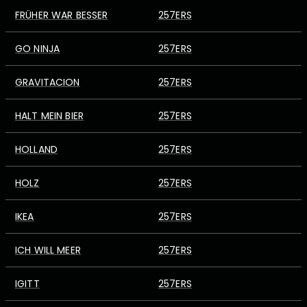
FRÜHER WAR BESSER
257ERS
GO NINJA
257ERS
GRAVITACION
257ERS
HALT MEIN BIER
257ERS
HOLLAND
257ERS
HOLZ
257ERS
IKEA
257ERS
ICH WILL MEER
257ERS
IGITT
257ERS