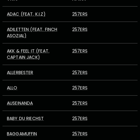
ADAC (FEAT. K.I.Z)
257ERS
ADILETTEN (FEAT. FINCH
257ERS
ASOZIAL)
AKK & FEEL IT (FEAT.
257ERS
CAPTAIN JACK)
ALLERBESTER
257ERS
ALLO
257ERS
AUSEINANDA
257ERS
BABY DU RIECHST
257ERS
BAGGAMUFFIN
257ERS