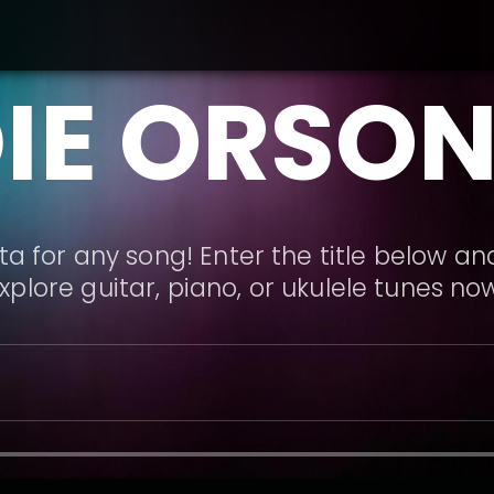
IE ORSO
a for any song! Enter the title below and
xplore guitar, piano, or ukulele tunes no