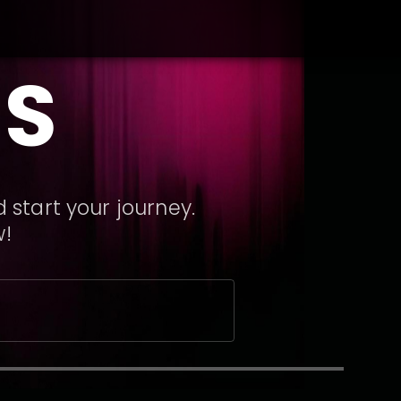
NS
 start your journey.
w!