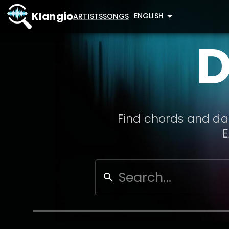
Klangio
ENGLISH
ARTISTS
SONGS
D
Find chords and dat
E