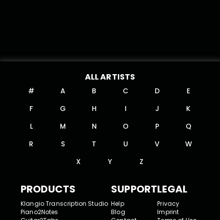
ALL ARTISTS
#
A
B
C
D
E
F
G
H
I
J
K
L
M
N
O
P
Q
R
S
T
U
V
W
X
Y
Z
PRODUCTS
SUPPORT
LEGAL
Klangio Transcription Studio
Help
Privacy
Piano2Notes
Blog
Imprint