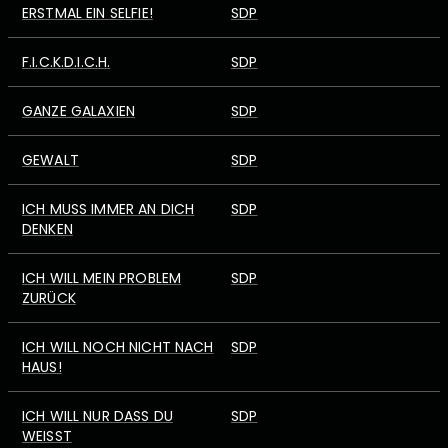
ERSTMAL EIN SELFIE!
SDP
F.I.C.K.D.I.C.H.
SDP
GANZE GALAXIEN
SDP
GEWALT
SDP
ICH MUSS IMMER AN DICH
SDP
DENKEN
ICH WILL MEIN PROBLEM
SDP
ZURÜCK
ICH WILL NOCH NICHT NACH
SDP
HAUS!
ICH WILL NUR DASS DU
SDP
WEISST